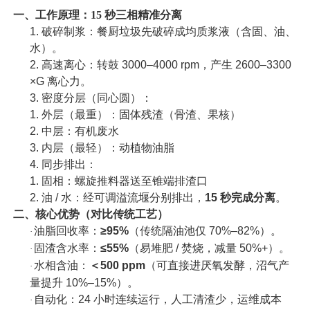
一、工作原理：
15 秒三相精准分离
1.
破碎制浆：餐厨垃圾先破碎成均质浆液（含固、油、
水）。
2.
高速离心：转鼓
3000–4000 rpm，产生 2600–3300
×G 离心力。
3.
密度分层（同心圆）：
1.
外层（最重）：固体残渣（骨渣、果核）
2.
中层：有机废水
3.
内层（最轻）：动植物油脂
4.
同步排出：
1.
固相：螺旋推料器送至锥端排渣口
2.
油
/ 水：经可调溢流堰分别排出，
15 秒完成分离
。
二、核心优势（对比传统工艺）
油脂回收率：
≥95%
（传统隔油池仅
70%–82%）。
·
固渣含水率：
≤55%
（易堆肥
/ 焚烧，减量 50%+）。
·
水相含油：
＜
500 ppm
（可直接进厌氧发酵，沼气产
·
量提升
10%–15%）。
自动化：
24 小时连续运行，人工清渣少，运维成本
·