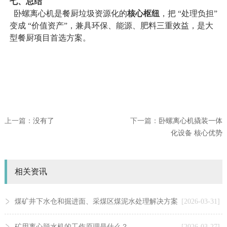
七、总结
卧螺离心机是餐厨垃圾资源化的
核心枢纽
，把
“处理负担”
变成 “价值资产”，兼具环保、能源、肥料三重效益，是大
型餐厨项目首选方案。
上一篇：
没有了
下一篇：
卧螺离心机撬装一体
化设备 核心优势
相关资讯
煤矿井下水仓和掘进面、采煤区煤泥水处理解决方案
[2026-03-31]
矿用离心脱水机的工作原理是什么？
[2026-03-27]