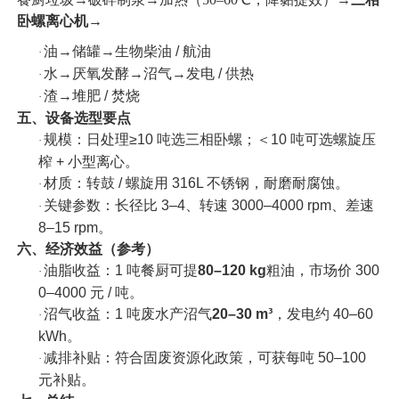
卧螺离心机
→
油
→储罐→生物柴油 / 航油
·
水
→厌氧发酵→沼气→发电 / 供热
·
渣
→堆肥 / 焚烧
·
五、设备选型要点
规模：日处理
≥10 吨选三相卧螺；＜10 吨可选螺旋压
·
榨 + 小型离心。
材质：转鼓
/ 螺旋用 316L 不锈钢，耐磨耐腐蚀。
·
关键参数：长径比
3–4、转速 3000–4000 rpm、差速
·
8–15 rpm。
六、经济效益（参考）
油脂收益：
1 吨餐厨可提
80–120 kg
粗油，市场价
300
·
0–4000 元 / 吨。
沼气收益：
1 吨废水产沼气
20–30 m³
，发电约
40–60
·
kWh。
减排补贴：符合固废资源化政策，可获每吨
50–100
·
元补贴。