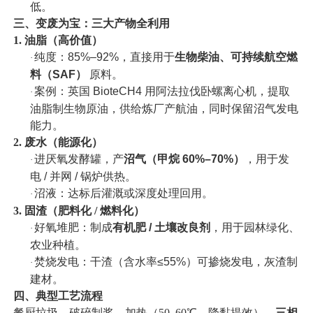
低。
三、变废为宝：三大产物全利用
1. 油脂（高价值）
纯度：
85%–92%，直接用于
生物柴油、可持续航空燃
·
料（
SAF）
原料。
案例：英国
BioteCH4 用阿法拉伐卧螺离心机，提取
·
油脂制生物原油，供给炼厂产航油，同时保留沼气发电
能力。
2. 废水（能源化）
进厌氧发酵罐，产
沼气（甲烷
60%–70%）
，用于发
·
电
/ 并网 / 锅炉供热。
沼液：达标后灌溉或深度处理回用。
·
3. 固渣（肥料化 / 燃料化）
好氧堆肥：制成
有机肥
/ 土壤改良剂
，用于园林绿化、
·
农业种植。
焚烧发电：干渣（含水率
≤55%）可掺烧发电，灰渣制
·
建材。
四、典型工艺流程
餐厨垃圾
→破碎制浆→加热（50–60℃，降黏提效）→
三相