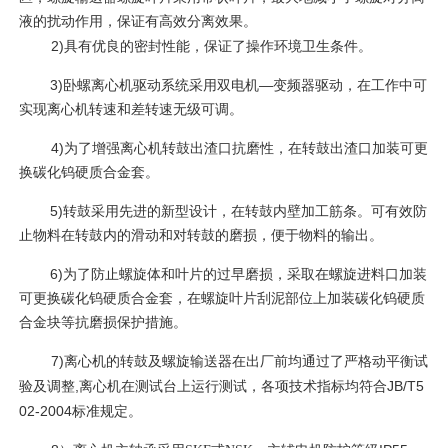
液的扰动作用，保证有高效分离效果。
2)
具有优良的密封性能，保证了操作环境卫生条件。
3)
—
卧螺离心机驱动系统采用双电机
变频器驱动，在工作中可
实现离心机转速和差转速无级可调。
4)
为了增强离心机转鼓出渣口抗磨性，在转鼓出渣口加装可更
换碳化钨硬质合金套。
5)
转鼓采用先进的新型设计，在转鼓内壁加工筋条。可有效防
止物料在转鼓内的滑动和对转鼓的磨损，便于物料的输出。
6)
为了防止螺旋体和叶片的过早磨损，采取在螺旋进料口加装
可更换碳化钨硬质合金套，在螺旋叶片刮泥部位上加装碳化钨硬质
合金块等抗磨损保护措施。
7)
离心机的转鼓及螺旋输送器在出厂前均通过了严格动平衡试
,
JB/T5
验及调整
离心机在测试台上运行测试，各项技术指标均符合
02-2004
标准规定。