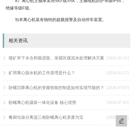
8
IP55
）离心机主轴承采用
SKF
或
NSK
，主辅电机防护等级
，
F
绝缘等级
级。
9)
本离心机装有独特的超载报警及自动停车装置。
相关资讯
煤矿井下水仓和掘进面、采煤区煤泥水处理解决方案
[2026-03-31]
矿用离心脱水机的工作原理是什么？
[2026-03-27]
卧螺沉降离心机的变频智能控制是如何实现节能的？
[2026-07-07]
卧螺离心机撬装一体化设备 核心优势
[2026-07-03]
餐厨垃圾分离选三相卧螺离心机变废为宝
[2026-06-02]