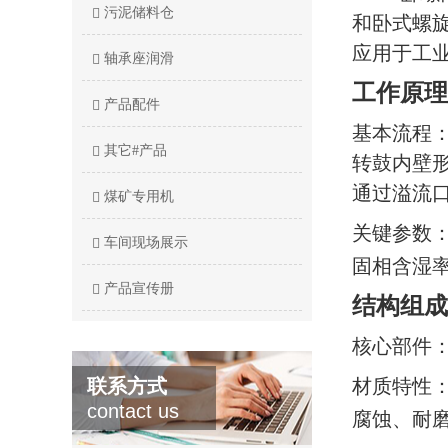
污泥储料仓
和卧式螺
应用于工
轴承座润滑
工作原理
产品配件
基本流程
其它#产品
转鼓内壁
通过溢流
煤矿专用机
关键参数
车间现场展示
固相含湿
产品宣传册
结构组成
核心部件
联系方式
材质特性
contact us
腐蚀、耐