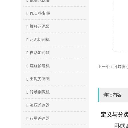
撬装式设备
PLC 控制柜
螺杆污泥泵
污泥切割机
自动加药箱
螺旋输送机
上一个：
卧螺离
出泥刀闸阀
转动刮泥机
详细内容
液压差速器
定义与分
行星差速器
卧螺