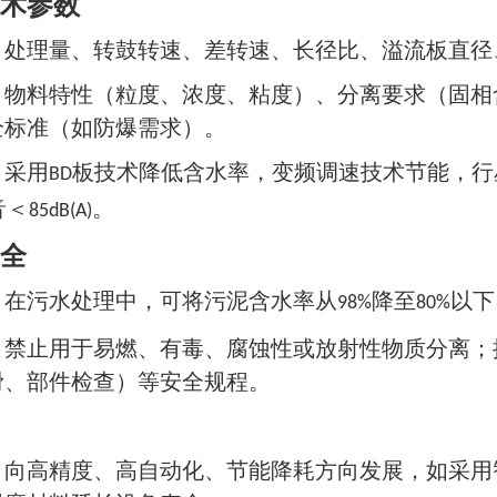
术参数
：处理量、转鼓转速、差转速、长径比、溢流板直径
：物料特性（粒度、浓度、粘度）、分离要求（固相
全标准（如防爆需求）。
：采用
板技术降低含水率，变频调速技术节能，行
BD
音＜
。
85dB(A)
全
：在污水处理中，可将污泥含水率从
降至
以下
98%
80%
：禁止用于易燃、有毒、腐蚀性或放射性物质分离；
滑、部件检查）等安全规程。
：向高精度、高自动化、节能降耗方向发展，如采用