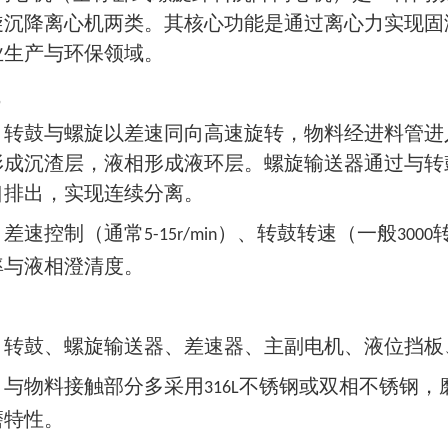
旋沉降离心机两类。其核心功能是通过离心力实现固
业生产与环保领域。
：转鼓与螺旋以差速同向高速旋转，物料经进料管进
形成沉渣层，液相形成液环层。螺旋输送器通过与转
口排出，实现连续分离。
：差速控制（通常
）、转鼓转速（一般
5-15r/min
3000
率与液相澄清度。
：转鼓、螺旋输送器、差速器、主副电机、液位挡板
：与物料接触部分多采用
不锈钢或双相不锈钢，
316L
磨特性。