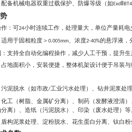
：配备机械电器双重过载保护、防爆等级（如
Ⅱ
Exd
BT4
势
操作：可
小时连续工作，处理量大，单位产量耗电
24
：适用于固相粒度＞
、浓度
的悬浮液，
0.005mm
2-40%
制：支持全自动化编程操作，减少人工干预，提升生
：占地面积小，安装便捷，整体机架设计便于吊装与
：污泥脱水（如市政
工业污水处理）、钻井泥浆处
/
：化工（树脂、金属矿分离）、制药（发酵液澄清）
油分离）、造纸（污泥脱水）、印染（废水处理）等
：盾构泥浆处理、淀粉脱水、花生蛋白分离、钛白粉