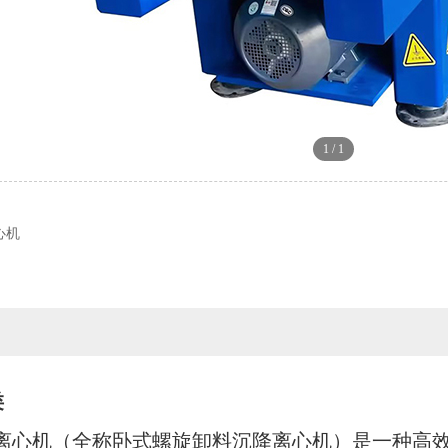
1
/
1
心机
类
离心机（全称卧式螺旋卸料沉降离心机）是一种高