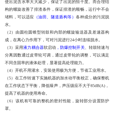
使出泥含水率大大减少，保证了出泥的恒干度。而合理结
构的螺旋改善了排渣条件，保证排渣的顺畅，运行中不会
堵料，可以适应
（油田、隧道盾构等）
各种成分的污泥脱
水。
（
2）由圆柱圆锥型转鼓和内部的螺旋输送器及差速器构
成，在离心力作用下，可对污泥进行24小时连续脱水。
（
3）采用
液力耦合器
软启动
，
防爆控制开关
、
转鼓转速与
分离因数
通过皮带轮
可调，
通过皮带轮的调整
，可以满足
不同含固率的液体处理，显著提高处理能力。
（
4）开机不用灌水，安装使用极为方便，节省工业用水。
（
5）在工作转速下实施机器的加水动平衡校正，确保整机
在工作状态下平衡，降低噪声，声压级应不大于85dB(A)，
提高了机器的使用寿命。
（
6）该机有可靠的整机的密封性能，旋转部分设置防护
罩。